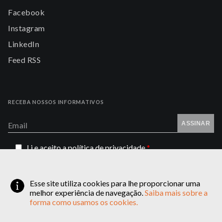
Facebook
Instagram
LinkedIn
Feed RSS
RECEBA NOSSOS INFORMATIVOS
ASSINAR
Email
Li e aceito a
política de privacidade
*
vagas@ppblaw.com.br (currículos)
Esse site utiliza cookies para lhe proporcionar uma
contato@ppblaw.com.br
melhor experiência de navegação.
Saiba mais sobre a
forma como usamos os cookies.
(19) 3381-0837