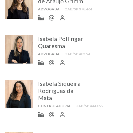
de Araújo Grimm
ADVOGADA
OAB/SP 378.464
Isabela Pollinger
Quaresma
ADVOGADA
OAB/SP 405.94
Isabela Siqueira
Rodrigues da
Mata
CONTROLADORIA
OAB/SP 444.099