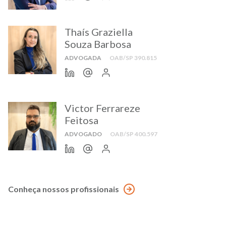
Thaís Graziella
Souza Barbosa
ADVOGADA
OAB/SP 390.815
Victor Ferrareze
Feitosa
ADVOGADO
OAB/SP 400.597
Conheça nossos profissionais