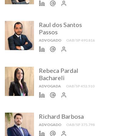
Raul dos Santos
Passos
ADVOGADO
OAB/SP 490.816
Rebeca Pardal
Bachareli
ADVOGADA
OAB/SP 452.510
Richard Barbosa
ADVOGADO
OAB/SP 375.798