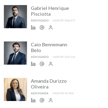
Gabriel Henrique
Pisciotta
ADVOGADO
OAB/SP 306.477
Caio Bennemann
Belo
ADVOGADO
OAB/SP 310.116
Amanda Durizzo
Oliveira
ADVOGADA
OAB/PR 92.944