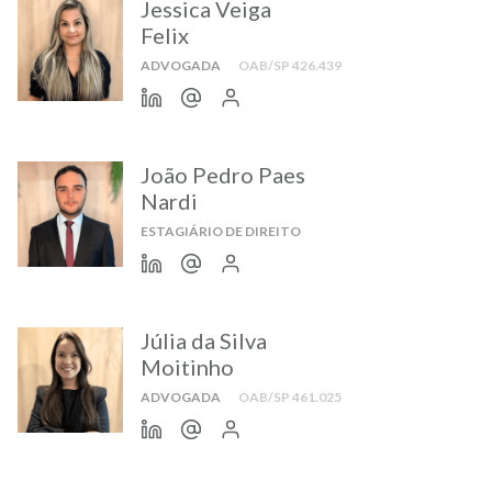
Jessica Veiga
Felix
ADVOGADA
OAB/SP 426.439
João Pedro Paes
Nardi
ESTAGIÁRIO DE DIREITO
Júlia da Silva
Moitinho
ADVOGADA
OAB/SP 461.025