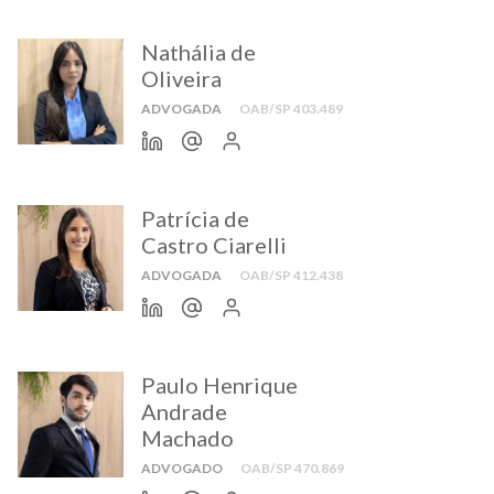
Nathália de
Oliveira
ADVOGADA
OAB/SP 403.489
Patrícia de
Castro Ciarelli
ADVOGADA
OAB/SP 412.438
Paulo Henrique
Andrade
Machado
ADVOGADO
OAB/SP 470.869