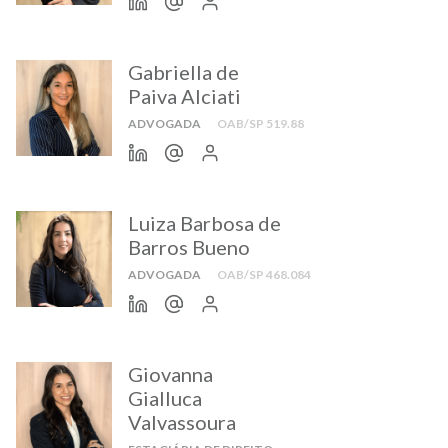
Gabriella de
Paiva Alciati
ADVOGADA
OAB/SP 519.88
Luiza Barbosa de
Barros Bueno
ADVOGADA
OAB/SP 468.084
Giovanna
Gialluca
Valvassoura