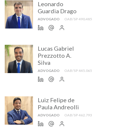
Leonardo
Guardia Drago
ADVOGADO
OAB/SP 490.485
Lucas Gabriel
Prezzotto A.
Silva
ADVOGADO
OAB/SP 445.065
Luiz Felipe de
Paula Andreolli
ADVOGADO
OAB/SP 462.793