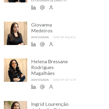
ESTAGIÁRIA DE DIREITO
Giovanna
Medeiros
ADVOGADA
OAB/SP 426.411
Helena Bressane
Rodrigues
Magalhães
ADVOGADA
OAB/SP 527.170
Ingrid Lourenção