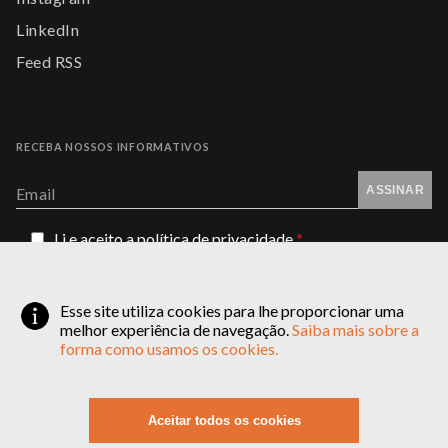
LinkedIn
Feed RSS
RECEBA NOSSOS INFORMATIVOS
ASSINAR
Email
Li e aceito a
política de privacidade
*
vagas@ppblaw.com.br (currículos)
Esse site utiliza cookies para lhe proporcionar uma
contato@ppblaw.com.br
melhor experiência de navegação.
Saiba mais sobre a
forma como usamos os cookies.
(19) 3381-0837
FOLDER DIGITAL
Aceitar todos os cookies