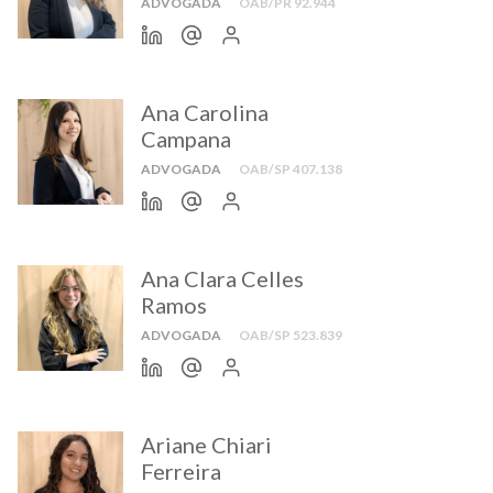
ADVOGADA
OAB/PR 92.944
Ana Carolina
Campana
ADVOGADA
OAB/SP 407.138
Ana Clara Celles
Ramos
ADVOGADA
OAB/SP 523.839
Ariane Chiari
Ferreira