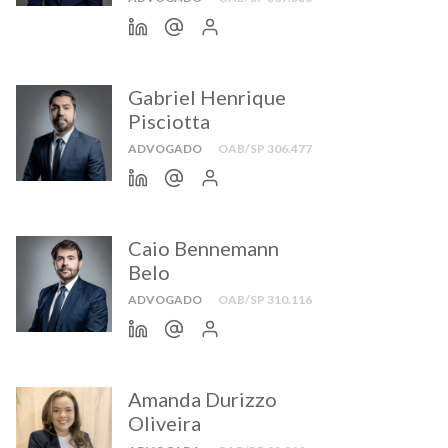
Gabriel Henrique
Pisciotta
ADVOGADO
OAB/SP 306.477
Caio Bennemann
Belo
ADVOGADO
OAB/SP 310.116
Amanda Durizzo
Oliveira