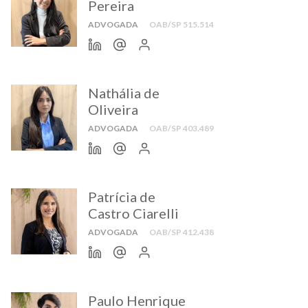
Pereira
ADVOGADA
OAB/SP 515.514
Nathália de
Oliveira
ADVOGADA
OAB/SP 403.489
Patrícia de
Castro Ciarelli
ADVOGADA
OAB/SP 412.438
Paulo Henrique