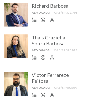
Richard Barbosa
ADVOGADO
OAB/SP 375.798
Thaís Graziella
Souza Barbosa
ADVOGADA
OAB/SP 390.815
Victor Ferrareze
Feitosa
ADVOGADO
OAB/SP 400.597