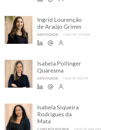
Ingrid Lourenção
de Araújo Grimm
ADVOGADA
OAB/SP 378.464
Isabela Pollinger
Quaresma
ADVOGADA
OAB/SP 405.94
Isabela Siqueira
Rodrigues da
Mata
CONTROLADORIA
OAB/SP 444.099