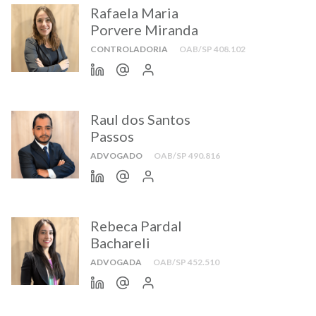
Rafaela Maria
Porvere Miranda
CONTROLADORIA
OAB/SP 408.102
Raul dos Santos
Passos
ADVOGADO
OAB/SP 490.816
Rebeca Pardal
Bachareli
ADVOGADA
OAB/SP 452.510