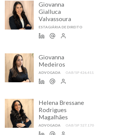
Giovanna
Gialluca
Valvassoura
ESTAGIÁRIA DE DIREITO
Giovanna
Medeiros
ADVOGADA
OAB/SP 426.411
Helena Bressane
Rodrigues
Magalhães
ADVOGADA
OAB/SP 527.170