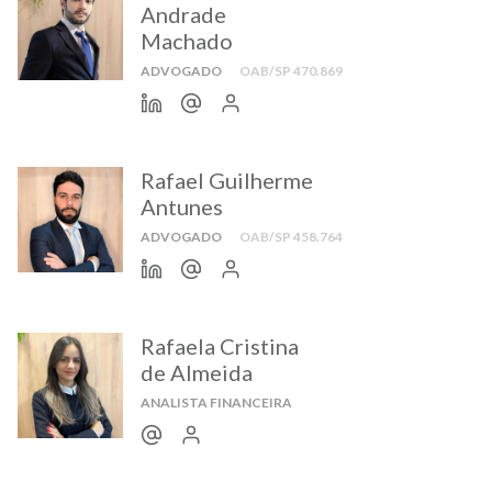
Andrade
Machado
ADVOGADO
OAB/SP 470.869
Rafael Guilherme
Antunes
ADVOGADO
OAB/SP 458.764
Rafaela Cristina
de Almeida
ANALISTA FINANCEIRA