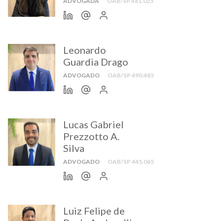
ADVOGADA
OAB/SP 461.025
Leonardo
Guardia Drago
ADVOGADO
OAB/SP 490.485
Lucas Gabriel
Prezzotto A.
Silva
ADVOGADO
OAB/SP 445.065
Luiz Felipe de