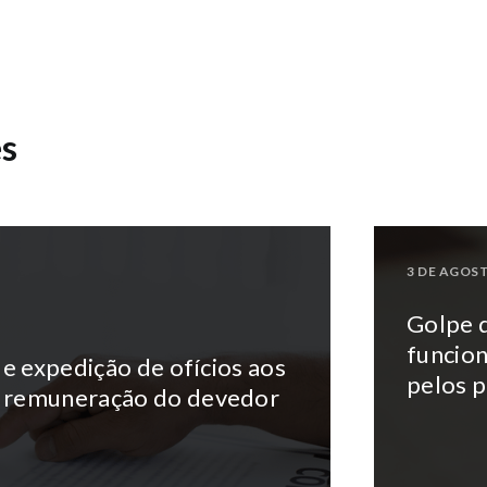
es
3 DE AGOST
Golpe 
funcio
e expedição de ofícios aos
pelos p
 remuneração do devedor