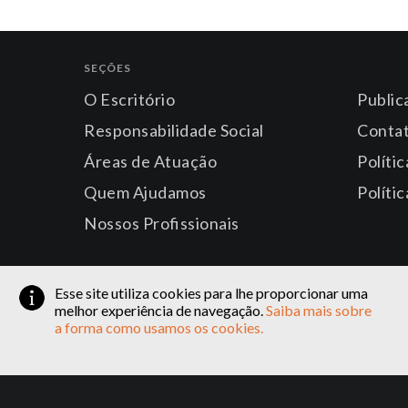
SEÇÕES
O Escritório
Public
Responsabilidade Social
Conta
Áreas de Atuação
Políti
Quem Ajudamos
Políti
Nossos Profissionais
Esse site utiliza cookies para lhe proporcionar uma
melhor experiência de navegação.
Saiba mais sobre
a forma como usamos os cookies.
Av. José de Souza Campos, nº 1.0