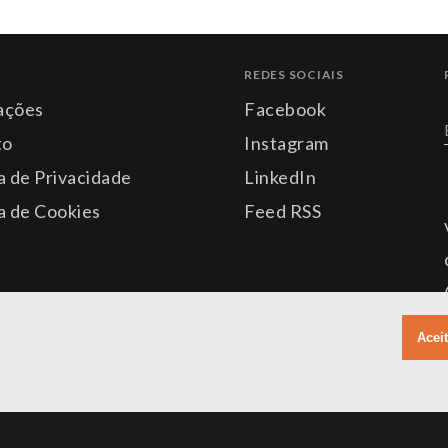
REDES SOCIAIS
ações
Facebook
to
Instagram
ca de Privacidade
LinkedIn
ca de Cookies
Feed RSS
Acei
73, Cj. 1601-1602-1603-1604 - Ed. Helbor Offices Norte Sul, Cambuí, Cam