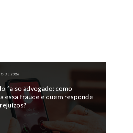
O DE 2026
do falso advogado: como
na essa fraude e quem responde
rejuízos?