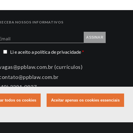
RECEBA NOSSOS INFORMATIVOS
ASSINAR
Email
Li e aceito a
política de privacidade
*
vagas@ppblaw.com.br (currículos)
contato@ppblaw.com.br
(19) 3381-0837
tar todos os cookies
Aceitar apenas os cookies essenciais
FOLDER DIGITAL
pinas, SP, CEP 13.025-320, Brasil