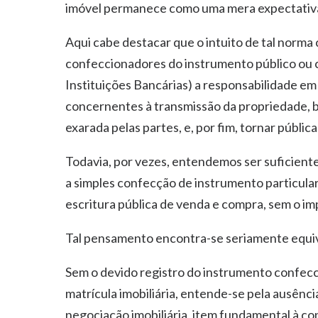
imóvel permanece como uma mera expectativa 
Aqui cabe destacar que o intuito de tal norma
confeccionadores do instrumento público ou co
Instituições Bancárias) a responsabilidade em
concernentes à transmissão da propriedade,
exarada pelas partes, e, por fim, tornar pública
Todavia, por vezes, entendemos ser suficient
a simples confecção de instrumento particul
escritura pública de venda e compra, sem o imp
Tal pensamento encontra-se seriamente equiv
Sem o devido registro do instrumento confecc
matrícula imobiliária, entende-se pela ausênc
negociação imobiliária, item fundamental à co