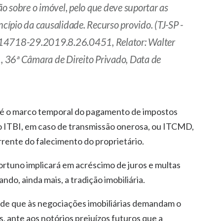
o sobre o imóvel, pelo que deve suportar as
ncípio da causalidade. Recurso provido. (TJ-SP -
18-29.2019.8.26.0451, Relator: Walter
 36ª Câmara de Direito Privado, Data de
l é o marco temporal do pagamento de impostos
o ITBI, em caso de transmissão onerosa, ou ITCMD,
rente do falecimento do proprietário.
ortuno implicará em acréscimo de juros e multas
o, ainda mais, a tradição imobiliária.
s de que às negociações imobiliárias demandam o
 ante aos notórios prejuízos futuros que a