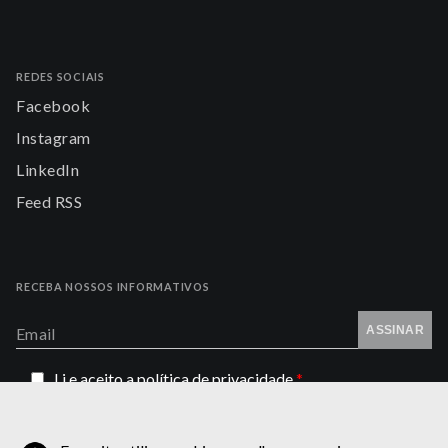
REDES SOCIAIS
Facebook
Instagram
LinkedIn
Feed RSS
RECEBA NOSSOS INFORMATIVOS
ASSINAR
Email
Li e aceito a
política de privacidade
*
vagas@ppblaw.com.br (currículos)